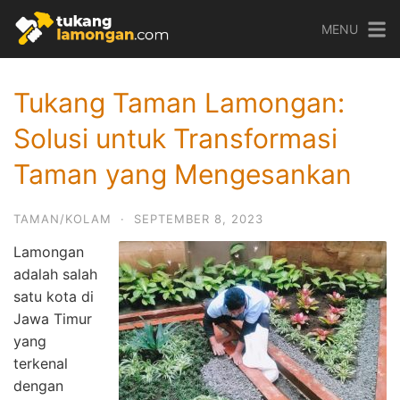
Skip
MENU
to
content
Tukang Taman Lamongan:
Solusi untuk Transformasi
Taman yang Mengesankan
TAMAN/KOLAM
·
SEPTEMBER 8, 2023
Lamongan
adalah salah
satu kota di
Jawa Timur
yang
terkenal
dengan