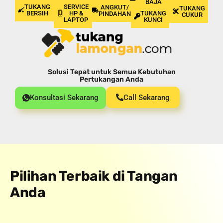
BAJA
TUKANG
SERVICE
ANGKUT/
TUKANG
BERSIH
HP &
TUKANG
PINDAHAN
CUKUR
LAPTOP
KUNCI
Solusi Tepat untuk Semua Kebutuhan
Pertukangan Anda
Konsultasi Sekarang
Call Sekarang
Pilihan Terbaik di Tangan
Anda