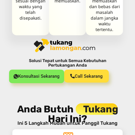
sesuai dengan
memuaskan.
memuaskan
waktu yang
dan bebas dari
telah
masalah
disepakati.
dalam jangka
waktu
tertentu.
Solusi Tepat untuk Semua Kebutuhan
Pertukangan Anda
Konsultasi Sekarang
Call Sekarang
Anda Butuh
Tukang
Hari Ini?
Ini 5 Langkah Mudah untuk Panggil Tukang