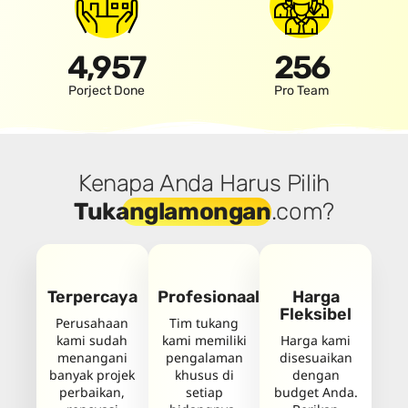
4,957
256
Porject Done
Pro Team
Kenapa Anda Harus Pilih
Tukang
lamongan
.com?
Terpercaya
Profesionaal
Harga
Fleksibel
Perusahaan
Tim tukang
kami sudah
kami memiliki
Harga kami
menangani
pengalaman
disesuaikan
banyak projek
khusus di
dengan
perbaikan,
setiap
budget Anda.