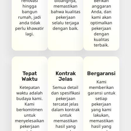
renovasi
bidangnya,
Berikan
hingga
memastikan
anggaran
bangun
bahwa kualitas
Anda, dan
rumah, jadi
pekerjaan
kami akan
anda tidak
selalu terjaga
optimalkan
perlu khawatir
dengan baik.
pekerjaan
lagi.
dengan
kualitas
terbaik.
Tepat
Kontrak
Bergaransi
Waktu
Jelas
Kami
Ketepatan
Semua detail
memberikan
waktu adalah
dan spesifikasi
garansi untuk
budaya kami.
pekerjaan
setiap
Kami
tercatat jelas
pekerjaan
berkomitmen
dalam kontrak
yang kami
untuk
untuk
lakukan,
menyelesaikan
memastikan
memastikan
pekerjaan
hasil yang
hasil yang