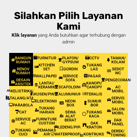
Silahkan Pilih Layanan
Kami
Klik layanan
yang Anda butuhkan agar terhubung dengan
admin
BANGUN
FURNITUR
PLAFON/
CCTV
TAMAN/
RUMAH
GYPSUM
KOLAM
KITCHEN
TUKANG
RENOV
SET
GORDIN
LAS
SEDOT
RUMAH
WC
WALLPAPER
SERVICE
PAGAR
DESAIN
SOFA
PENGECORAN
LANTAI/
KANOPI/
ARSITEK
KERAMIK
SCAFOLDING
CANOPY
AC
KELISTRIKAN
MOBIL
KUSEN/PINTU
ALUMUNIUM
TERALIS
TALANG/ATAP
SERVIS
ELEKTRONIK
NEON
SUMUR
MOBIL
PARABOLA
BOX
BOR
TUKANG
SALON
CAT
HARIAN
SEWA
TUKANG
MOBIL
ALAT
KACA
SERVICE
FURNITURE
BERAT
DAK
AC
CUSTOM
DAK
PANEL
LEDENG/PIPA
KRATON
TUKANG
PEMANAS
DEREK/
CUCI
AIR
WATERPROOFING
KONTRUKSI
TOWING