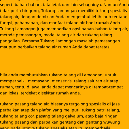
tukang pasang talang air, biasanya tergolong spesialis di jasa
perbaikan atap dan plafon yang meliputi, tukang patri talang,
tukang talang cor, pasang talang galvalum, atap baja ringan,
tukang pasang dan perbaikan genteng dan genteng wuwung
yang pada intinya tukang spesialis atap itu memperbaiki
permasalahan/masalah dan pasang seputar atap.
Biaya perbaikan atau pemasangan atap juga sangat fariatif dan
kompetitif, ada yang memasang Harga / Ongkos dengan harga
sangat murah dan juga ada juga yang pasang tarif sangat mahal,
tentunya masing-masing memiliki kekurangan dan kelebihan
dalam layanan, terutama dengan kwalitasnya.
tukang talang Lamongan memberikan penawaran terbaik untuk
jasa perbaikan / servis sampai pasang talang mulai dari nol
hingga selesai. kami akan menyesuaikan dengan kebutuhan
rumah anda dengan harga terbaik.
atap bocor memang mengundang masalah tersendiri dalam
kenyamanan rumah atau kantor. terlebih lagi gedung atau
gudang yang dipenuhi dengan barang-barang. ada masalah