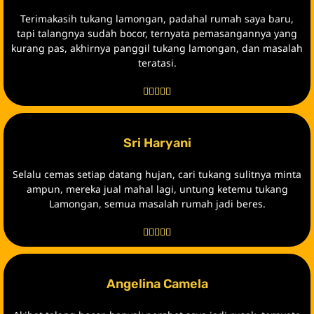
Angelina Camela
Akibat talang bocor, banyak perabot saya jadi rusak, ternyata
desain talang rumah saya yang kurang sesuai dengan model
atapnya, untung tukang Lamongan sangat professional,
terpaksa renovasi kecil, dan sekarang hujan deras pun aman.
Thnks tukang Lamongan.





Kenapa Memilih Jasa Tukang
Atap dan Talang Lamongan?