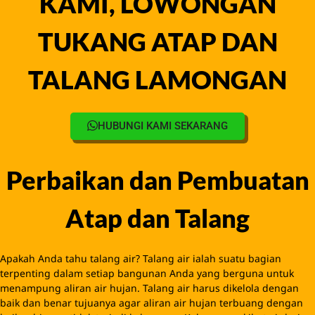
Apakah Anda tahu talang air? Talang air ialah suatu bagian
terpenting dalam setiap bangunan Anda yang berguna untuk
menampung aliran air hujan. Talang air harus dikelola dengan
baik dan benar tujuanya agar aliran air hujan terbuang dengan
baik sehingga tidak terjadi kebocoran. Kebocoran akibat air hujan
kebanyakan disebabkan karena talang yang kurang sesuai, baik
karena kualitas bahan, kulaitas pemasangan maupun daya
tampung yang tidak sesuai dengan debit air hujan dari atap yang
mengakibatkan overload dan pasti terjadi kebocoran ke dalam
rumah dan tentunya bila terjadi kebocoran akan mengakibatkan
kelembapan dan merusak barang-barang yang ada di dalam
rumah dan anda harus mengeluarkan dana lebih untuk membeli
dan memperbaiki perabot Anda yang telah rusak.
Jasa Pemasangan Talang
Air