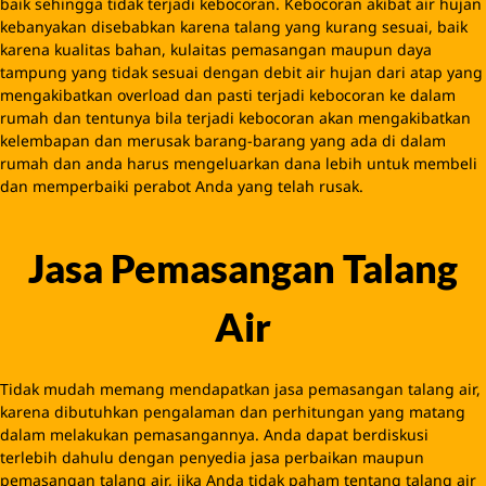
Tidak mudah memang mendapatkan jasa pemasangan talang air,
karena dibutuhkan pengalaman dan perhitungan yang matang
dalam melakukan pemasangannya. Anda dapat berdiskusi
terlebih dahulu dengan penyedia jasa perbaikan maupun
pemasangan talang air, jika Anda tidak paham tentang talang air
seperti bahan bahan, tata letak dan lain sebagainya. Namun Anda
tidak perlu bingung, Tukang Lamongan memiliki tukang spesialis
talang air, dengan demikian Anda mengetahui lebih jauh tentang
fungsi, pehamanan, dan manfaat talang air bagi rumah Anda.
Tukang Lamongan juga memberikan opsi bahan-bahan talang air,
metode pemasangan, model talang air dan tukang talang
panggilan. Bersama Tukang Lamongan masalah pemasangan
maupun perbaikan talang air rumah Anda dapat teratasi.
bila anda membutuhkan tukang talang di Lamongan, untuk
memperbaiki, memasang, menservis, talang saluran air atap
rumah, tentu di awal anda dapat mencarinya di tempat-tempat
dan lokasi terdekat disekitar rumah anda.