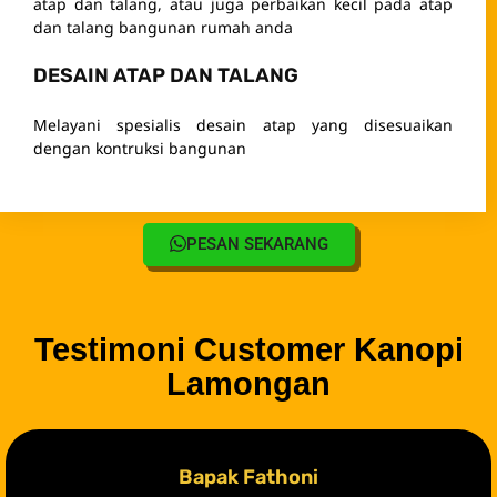
Lamongan
Bapak Fathoni
Terimakasih tukang lamongan, padahal rumah saya baru,
tapi talangnya sudah bocor, ternyata pemasangannya yang
kurang pas, akhirnya panggil tukang lamongan, dan masalah
teratasi.





Sri Haryani
Selalu cemas setiap datang hujan, cari tukang sulitnya minta
ampun, mereka jual mahal lagi, untung ketemu tukang
Lamongan, semua masalah rumah jadi beres.




