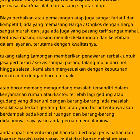
sedikit saja terkait genteng dan atap yang bocor tentunya akan
berdampak pada kondisi ruangan dan barang-barang
didalamnya. saya yakin anda pernah mengalaminya.
anda dapat menentukan pilihan dari berbagai jenis bahan dan
layanan (servis) terkait atap. mulai dari bahan galvalum atau
biasa disebut baja ringan, genteng batu bata seperti genteng
karang pilang, genteng cor, atau anda dapat langsung
membangun atap dengan kontruksi cor. servis yang kami
tawarkan pada anda adalah mulai dari hal terkecil persoalan atap
rumah anda yang mungkin sering terjadi kebocoran. mudah-
mudahan ini menjadi solusi untuk mengatasi masalah rumah
anda yang bocor. anda dapat memilih perbaikan talang / genteng
/ atap/ plafon yang bocor dengan berbagai cara, mulai dari
menggunakan perekat atau penutup yang sistemnya hanya
menembel lokasi atap yang bocor, atau anda mau mengganti
bahan pada talang yang bocor dengan talang seng, galvalum,
talang karet atau talang instan yang biasanya terbuat dari bahan
PVC. yang tentunya semuanya bertujuan (benerin) memperbaiki,
melindungi persoalan atap yang bocor. sehingga anda dan
barang-barang anda dirumah menjadi nyaman dan terlindungi