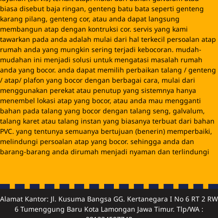
Alamat Kantor: Jl. Kusuma Bangsa GG. Kertanegara I No 6 RT 2 RW
6 Tumenggung Baru Kota Lamongan Jawa Timur. Tlp/WA :
081234597748
PETUNJUK ARAH