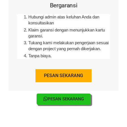
PESAN SEKARANG
Tips & Blog
Biaya Perbaikan dan Perawatan Talang di
Lamongan dan Sekitarnya
Talang di setiap bangunan sangat penting, terutama dalam
menyalurkan air hujan ke area yang aman. Bagian ini aman
terhadap kebocoran, kerusakan, dan biaya perbaikan yang…
Read More
KEUNGGULAN tukanglamongan.com DALAM
PERBAIKAN DAN PERAWATAN TALANG
Talang merupakan sebuah saluran dengan fungsi penting
dalam sebuah bangunan, khususnya pada atap bangunan.
Fungsinya adalah untuk menyalurkan air hujan dari atap