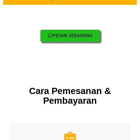
Cara Pemesanan
Kirim pesan melalui WA/Telephone ke
admin untuk konsultasikan kebutuhan anda.
Kami akan melakukan survey (
jika
dibutuhkan
) ke lokasi dan membuatkan
PENAWARAN
rincian kebutuhan dan
pengerjaan
.
Setelah tercapai deal/kesepakatan, maka
akan dijadwalkan proses pengerjaannya.
PESAN SEKARANG