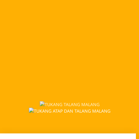
LAYANAN TUKANG ATAP
DAN TALANG LAMONGAN
PEMBUATAN / INSTAL BARU ATAP
DAN TALANG
Melayani berbagai pembuatan dan talang untuk area
Lamongan, seperti atap genteng (genteng cor, genteng
karangpilang), rangka atap seperti kuda-kuda dan
reng, atap galvanis, rangka kanal C atau reng galvanis
dan genteng galvanis. untuk talang kami juga sediakan
berbagai jenis talang, seperti talang galvanis, talang
karet, talang seng dan juga talang cor.