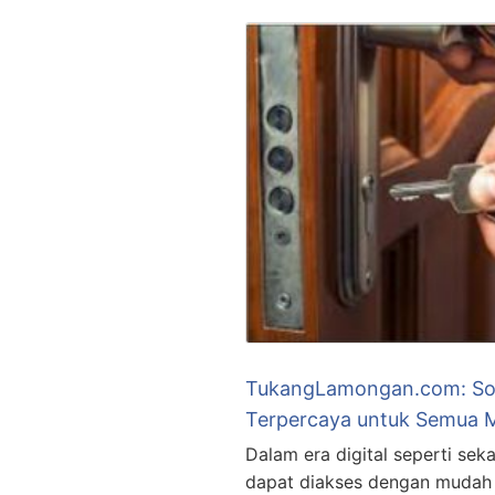
TukangLamongan.com: Sol
Terpercaya untuk Semua M
Dalam era digital seperti sek
dapat diakses dengan mudah 