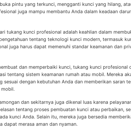
buka pintu yang terkunci, mengganti kunci yang hilang, a
fesional juga mampu membantu Anda dalam keadaan darurat,
 dari tukang kunci profesional adalah keahlian dalam memb
 pengetahuan tentang teknologi kunci modern, termasuk kunc
onal juga harus dapat memenuhi standar keamanan dan pri
membuat dan memperbaiki kunci, tukang kunci profesional 
tasi tentang sistem keamanan rumah atau mobil. Mereka 
ling sesuai dengan kebutuhan Anda dan memberikan saran t
 mobil.
Lamongan dan sekitarnya juga dikenal luas karena pelayan
elasan tentang proses pembuatan kunci atau perbaikan, s
da kunci Anda. Selain itu, mereka juga bersedia memberik
da dapat merasa aman dan nyaman.