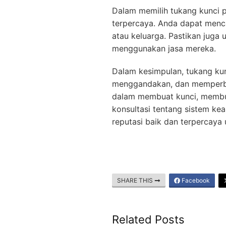
Dalam memilih tukang kunci p
terpercaya. Anda dapat menca
atau keluarga. Pastikan jug
menggunakan jasa mereka.
Dalam kesimpulan, tukang ku
menggandakan, dan memperbai
dalam membuat kunci, membuk
konsultasi tentang sistem ke
reputasi baik dan terpercaya
SHARE THIS
Facebook
Related Posts