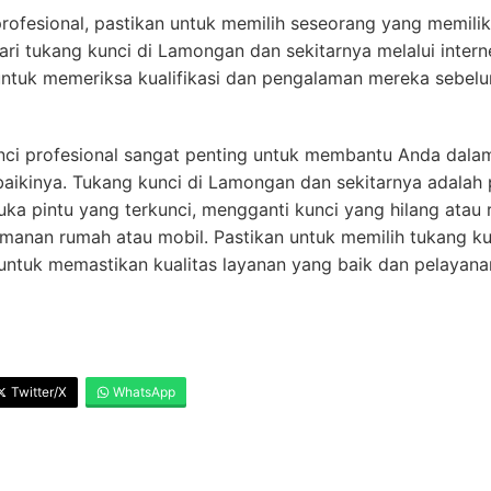
rofesional, pastikan untuk memilih seseorang yang memiliki
ri tukang kunci di Lamongan dan sekitarnya melalui interne
a untuk memeriksa kualifikasi dan pengalaman mereka sebe
nci profesional sangat penting untuk membantu Anda dala
kinya. Tukang kunci di Lamongan dan sekitarnya adalah pr
a pintu yang terkunci, mengganti kunci yang hilang atau
amanan rumah atau mobil. Pastikan untuk memilih tukang ku
 untuk memastikan kualitas layanan yang baik dan pelayan
Twitter/X
WhatsApp