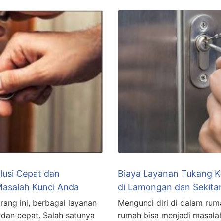
usi Cepat dan
Biaya Layanan Tukang Ku
asalah Kunci Anda
di Lamongan dan Sekita
arang ini, berbagai layanan
Mengunci diri di dalam rum
dan cepat. Salah satunya
rumah bisa menjadi masala