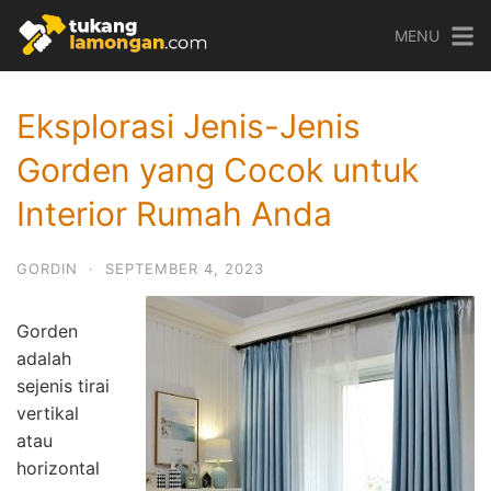
Skip
MENU
to
content
Eksplorasi Jenis-Jenis
Gorden yang Cocok untuk
Interior Rumah Anda
GORDIN
·
SEPTEMBER 4, 2023
Gorden
adalah
sejenis tirai
vertikal
atau
horizontal